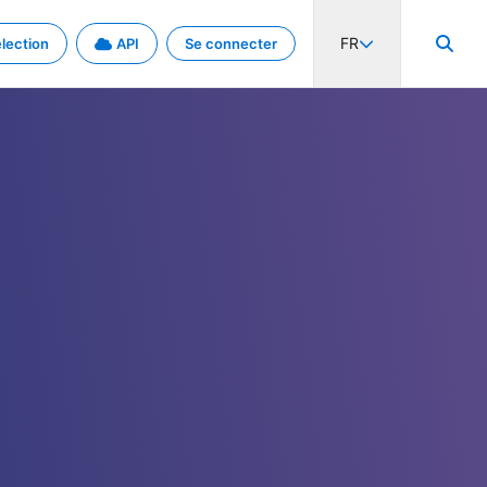
FR
lection
API
Se connecter
activité internationale et les taux. Découvrez le projet en détail.
nées et de métadonnées.
.