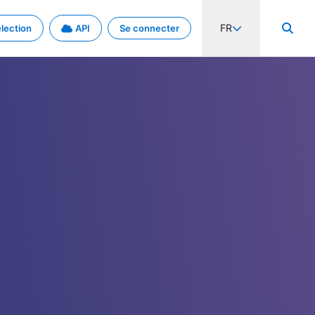
FR
lection
API
Se connecter
activité internationale et les taux. Découvrez le projet en détail.
nées et de métadonnées.
.