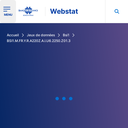
Webstat
Ouvrir le menu de navigation
MENU
Rechercher dans les données de la Banque de France
Accueil
Jeux de données
Bsi1
BSI1.M.FR.Y.R.A220Z.A.I.U6.2250.Z01.3