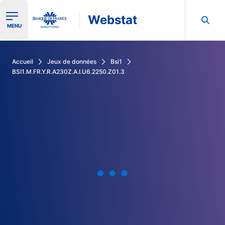
Webstat
Ouvrir le menu de navigation
MENU
Rechercher dans les données de la Banque de France
Accueil
Jeux de données
Bsi1
BSI1.M.FR.Y.R.A230Z.A.I.U6.2250.Z01.3