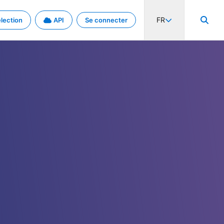
FR
lection
API
Se connecter
activité internationale et les taux. Découvrez le projet en détail.
nées et de métadonnées.
.