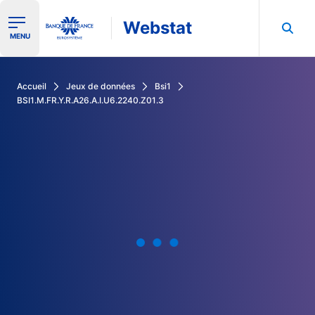
Webstat
Ouvrir le menu de navigation
MENU
Rechercher dans les données de la Banque de France
Accueil
Jeux de données
Bsi1
BSI1.M.FR.Y.R.A26.A.I.U6.2240.Z01.3