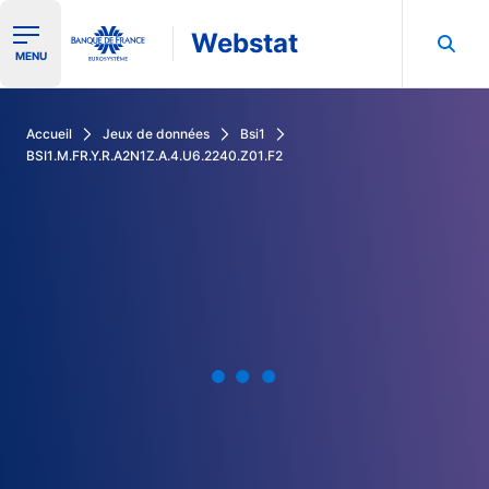
Webstat
Ouvrir le menu de navigation
MENU
Rechercher dans les données de la Banque de France
Accueil
Jeux de données
Bsi1
BSI1.M.FR.Y.R.A2N1Z.A.4.U6.2240.Z01.F2