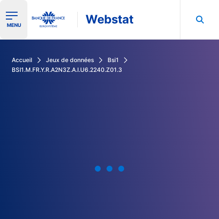
Webstat
Ouvrir le menu de navigation
MENU
Rechercher dans les données de la Banque de France
Accueil
Jeux de données
Bsi1
BSI1.M.FR.Y.R.A2N3Z.A.I.U6.2240.Z01.3