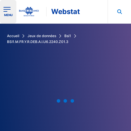
Webstat
Ouvrir le menu de navigation
MENU
Rechercher dans les données de la Banque de France
Accueil
Jeux de données
Bsi1
BSI1.M.FR.Y.R.DEB.A.I.U6.2240.Z01.3