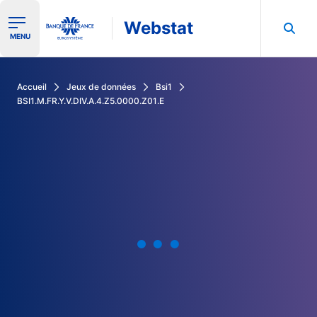
Webstat
Ouvrir le menu de navigation
MENU
Rechercher dans les données de la Banque de France
Accueil
Jeux de données
Bsi1
BSI1.M.FR.Y.V.DIV.A.4.Z5.0000.Z01.E