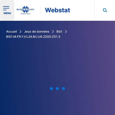
Webstat
Ouvrir le menu de navigation
MENU
Rechercher dans les données de la Banque de France
Accueil
Jeux de données
Bsi1
BSI1.M.FR.Y.V.L2A.M.I.U6.2300.Z01.3