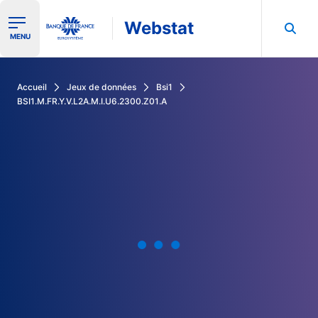
Webstat
Ouvrir le menu de navigation
MENU
Rechercher dans les données de la Banque de France
Accueil
Jeux de données
Bsi1
BSI1.M.FR.Y.V.L2A.M.I.U6.2300.Z01.A