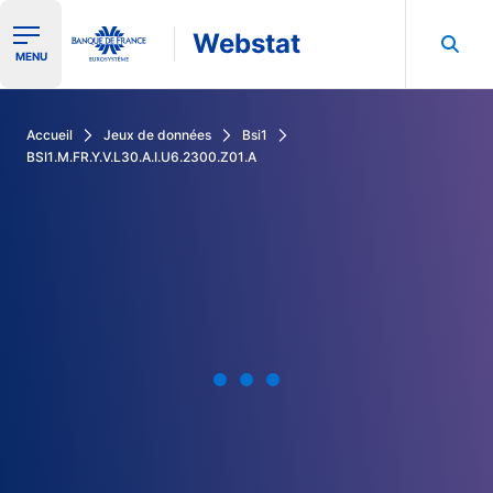
Webstat
Ouvrir le menu de navigation
MENU
Rechercher dans les données de la Banque de France
Accueil
Jeux de données
Bsi1
BSI1.M.FR.Y.V.L30.A.I.U6.2300.Z01.A