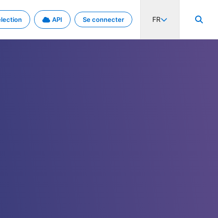
FR
lection
API
Se connecter
activité internationale et les taux. Découvrez le projet en détail.
nées et de métadonnées.
.