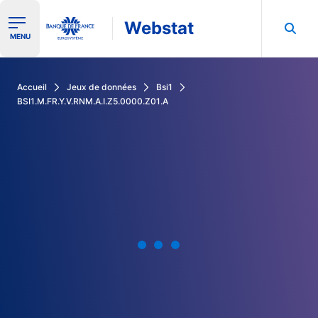
Webstat
Ouvrir le menu de navigation
MENU
Rechercher dans les données de la Banque de France
Accueil
Jeux de données
Bsi1
BSI1.M.FR.Y.V.RNM.A.I.Z5.0000.Z01.A