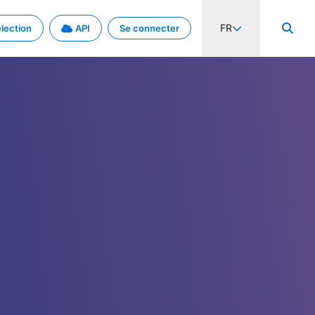
FR
lection
API
Se connecter
activité internationale et les taux. Découvrez le projet en détail.
nées et de métadonnées.
.