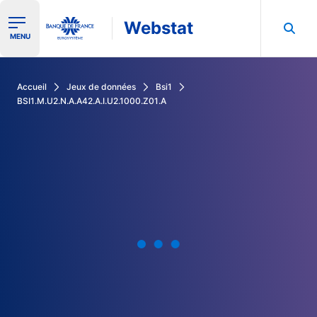
Webstat
Ouvrir le menu de navigation
MENU
Rechercher dans les données de la Banque de France
Accueil
Jeux de données
Bsi1
BSI1.M.U2.N.A.A42.A.I.U2.1000.Z01.A