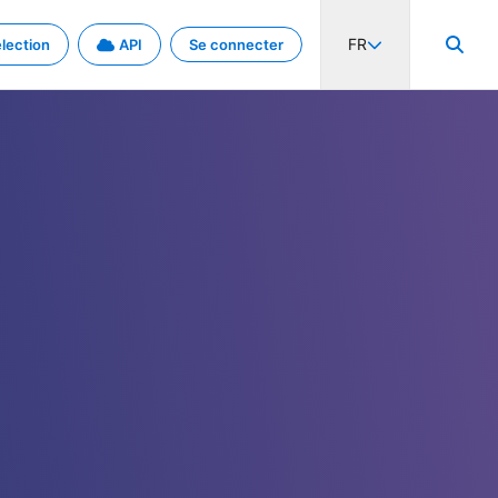
FR
lection
API
Se connecter
activité internationale et les taux. Découvrez le projet en détail.
nées et de métadonnées.
.