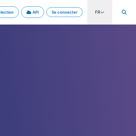
FR
lection
API
Se connecter
activité internationale et les taux. Découvrez le projet en détail.
nées et de métadonnées.
.