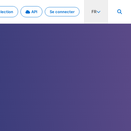
FR
lection
API
Se connecter
activité internationale et les taux. Découvrez le projet en détail.
nées et de métadonnées.
.