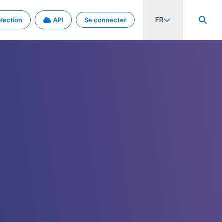
FR
lection
API
Se connecter
activité internationale et les taux. Découvrez le projet en détail.
nées et de métadonnées.
.