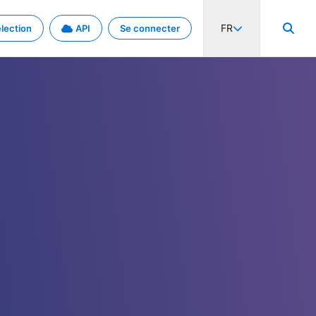
FR
lection
API
Se connecter
activité internationale et les taux. Découvrez le projet en détail.
nées et de métadonnées.
.