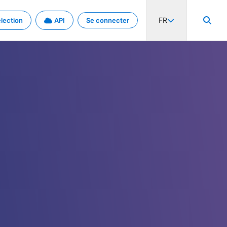
FR
lection
API
Se connecter
activité internationale et les taux. Découvrez le projet en détail.
nées et de métadonnées.
.