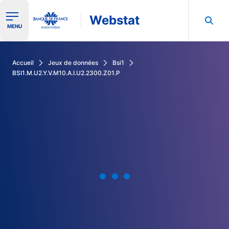
Webstat
Ouvrir le menu de navigation
MENU
Rechercher dans les données de la Banque de France
Accueil
Jeux de données
Bsi1
BSI1.M.U2.Y.V.M10.A.I.U2.2300.Z01.P