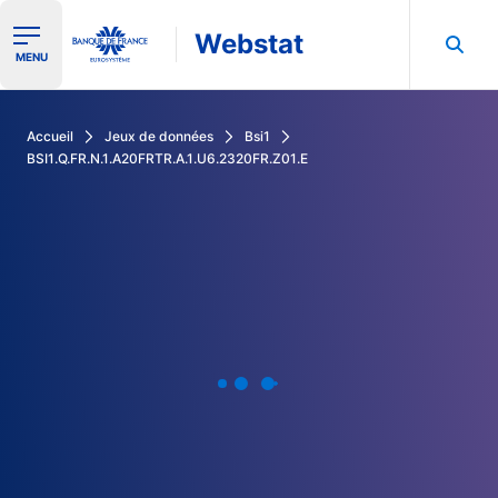
Webstat
Ouvrir le menu de navigation
MENU
Rechercher dans les données de la Banque de France
Accueil
Jeux de données
Bsi1
BSI1.Q.FR.N.1.A20FRTR.A.1.U6.2320FR.Z01.E