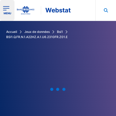
Webstat
Ouvrir le menu de navigation
MENU
Rechercher dans les données de la Banque de France
Accueil
Jeux de données
Bsi1
BSI1.Q.FR.N.1.A22HZ.A.1.U6.2310FR.Z01.E