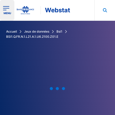
Webstat
Ouvrir le menu de navigation
MENU
Rechercher dans les données de la Banque de France
Accueil
Jeux de données
Bsi1
BSI1.Q.FR.N.1.L21.A.1.U6.2100.Z01.E