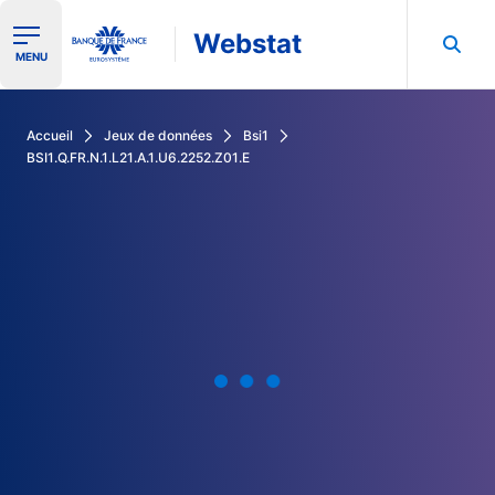
Webstat
Ouvrir le menu de navigation
MENU
Rechercher dans les données de la Banque de France
Accueil
Jeux de données
Bsi1
BSI1.Q.FR.N.1.L21.A.1.U6.2252.Z01.E