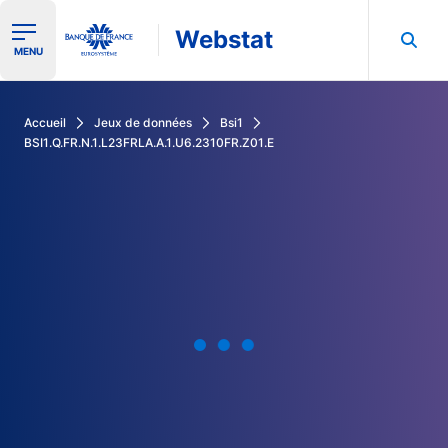
Webstat
Ouvrir le menu de navigation
MENU
Rechercher dans les données de la Banque de France
Accueil
Jeux de données
Bsi1
BSI1.Q.FR.N.1.L23FRLA.A.1.U6.2310FR.Z01.E