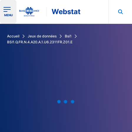
Webstat
Ouvrir le menu de navigation
MENU
Rechercher dans les données de la Banque de France
Accueil
Jeux de données
Bsi1
BSI1.Q.FR.N.4.A20.A.1.U6.2311FR.Z01.E