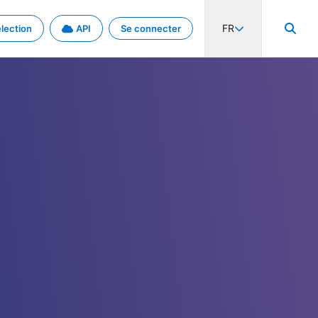
FR
lection
API
Se connecter
activité internationale et les taux. Découvrez le projet en détail.
nées et de métadonnées.
.