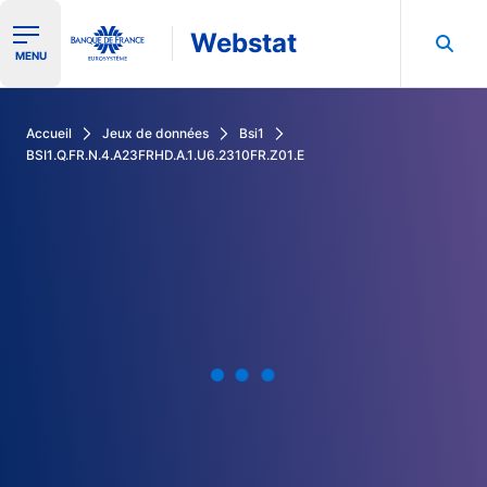
Webstat
Ouvrir le menu de navigation
MENU
Rechercher dans les données de la Banque de France
Accueil
Jeux de données
Bsi1
BSI1.Q.FR.N.4.A23FRHD.A.1.U6.2310FR.Z01.E