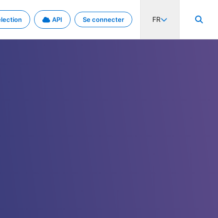
FR
lection
API
Se connecter
activité internationale et les taux. Découvrez le projet en détail.
nées et de métadonnées.
.