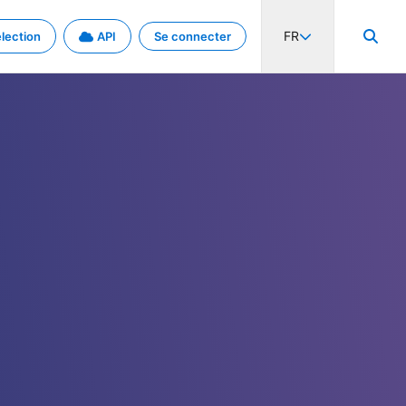
FR
lection
API
Se connecter
activité internationale et les taux. Découvrez le projet en détail.
nées et de métadonnées.
.