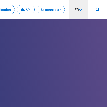
FR
lection
API
Se connecter
activité internationale et les taux. Découvrez le projet en détail.
nées et de métadonnées.
.