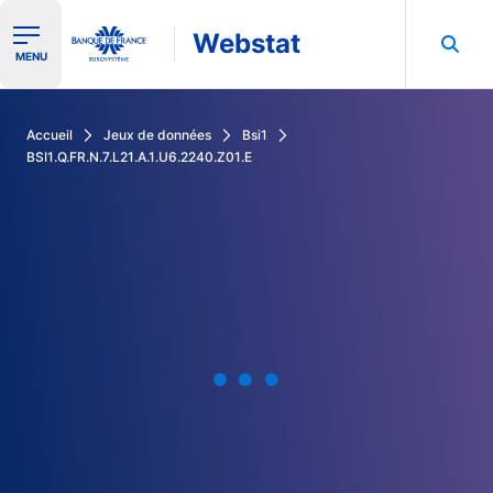
Webstat
Ouvrir le menu de navigation
MENU
Rechercher dans les données de la Banque de France
Accueil
Jeux de données
Bsi1
BSI1.Q.FR.N.7.L21.A.1.U6.2240.Z01.E