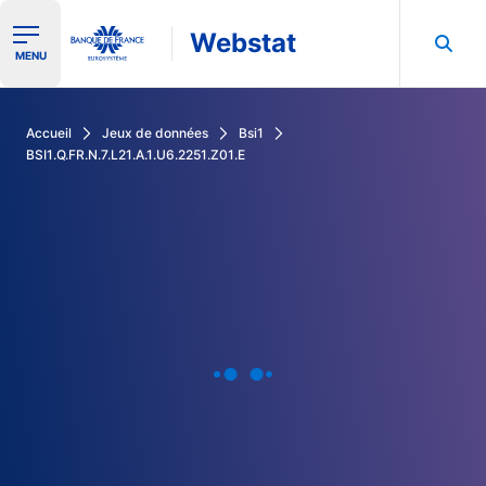
Webstat
Ouvrir le menu de navigation
MENU
Rechercher dans les données de la Banque de France
Accueil
Jeux de données
Bsi1
BSI1.Q.FR.N.7.L21.A.1.U6.2251.Z01.E