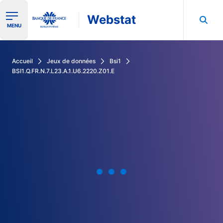
Webstat
Ouvrir le menu de navigation
MENU
Rechercher dans les données de la Banque de France
Accueil
Jeux de données
Bsi1
BSI1.Q.FR.N.7.L23.A.1.U6.2220.Z01.E