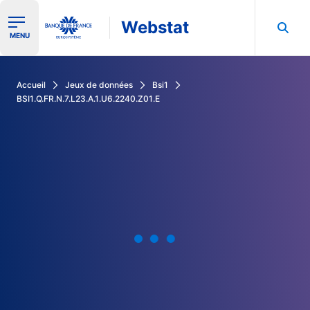
Webstat
Ouvrir le menu de navigation
MENU
Rechercher dans les données de la Banque de France
Accueil
Jeux de données
Bsi1
BSI1.Q.FR.N.7.L23.A.1.U6.2240.Z01.E