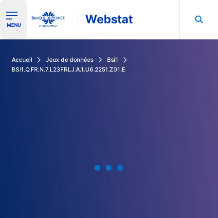
Webstat
Ouvrir le menu de navigation
MENU
Rechercher dans les données de la Banque de France
Accueil
Jeux de données
Bsi1
BSI1.Q.FR.N.7.L23FRLJ.A.1.U6.2251.Z01.E