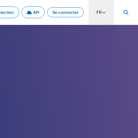
FR
lection
API
Se connecter
activité internationale et les taux. Découvrez le projet en détail.
nées et de métadonnées.
.