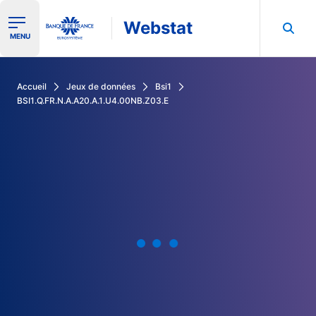
Webstat
Ouvrir le menu de navigation
MENU
Rechercher dans les données de la Banque de France
Accueil
Jeux de données
Bsi1
BSI1.Q.FR.N.A.A20.A.1.U4.00NB.Z03.E