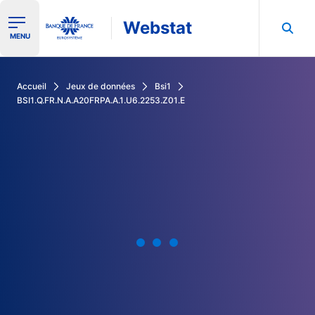
Webstat
Ouvrir le menu de navigation
MENU
Rechercher dans les données de la Banque de France
Accueil
Jeux de données
Bsi1
BSI1.Q.FR.N.A.A20FRPA.A.1.U6.2253.Z01.E