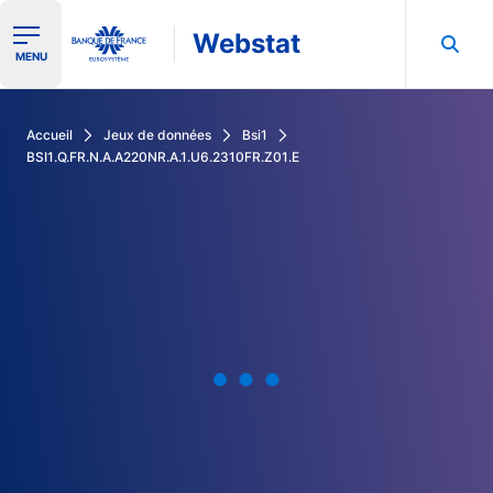
Webstat
Ouvrir le menu de navigation
MENU
Rechercher dans les données de la Banque de France
Accueil
Jeux de données
Bsi1
BSI1.Q.FR.N.A.A220NR.A.1.U6.2310FR.Z01.E