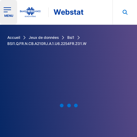
Webstat
Ouvrir le menu de navigation
MENU
Rechercher dans les données de la Banque de France
Accueil
Jeux de données
Bsi1
BSI1.Q.FR.N.CB.A210RJ.A.1.U6.2254FR.Z01.W