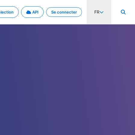
FR
lection
API
Se connecter
activité internationale et les taux. Découvrez le projet en détail.
nées et de métadonnées.
.