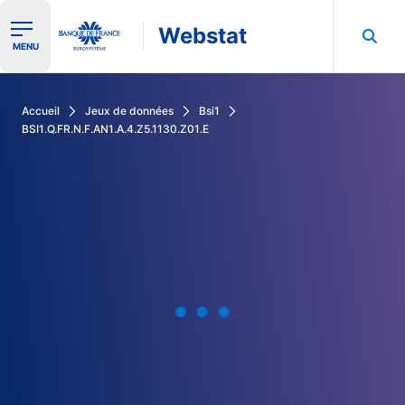
Webstat
Ouvrir le menu de navigation
MENU
Rechercher dans les données de la Banque de France
Accueil
Jeux de données
Bsi1
BSI1.Q.FR.N.F.AN1.A.4.Z5.1130.Z01.E