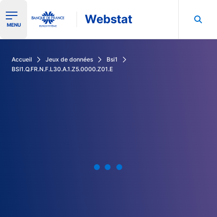
Webstat
Ouvrir le menu de navigation
MENU
Rechercher dans les données de la Banque de France
Accueil
Jeux de données
Bsi1
BSI1.Q.FR.N.F.L30.A.1.Z5.0000.Z01.E