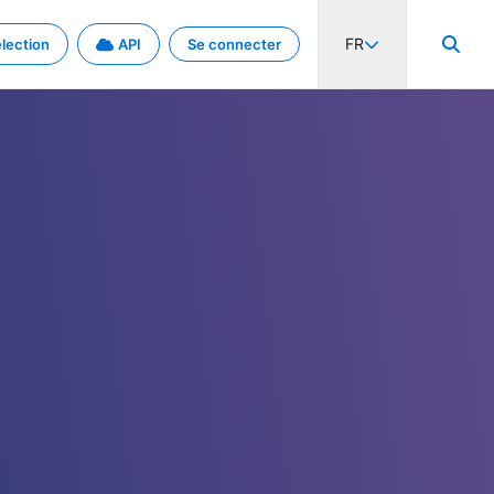
FR
lection
API
Se connecter
activité internationale et les taux. Découvrez le projet en détail.
nées et de métadonnées.
.