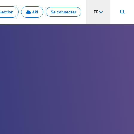
FR
lection
API
Se connecter
activité internationale et les taux. Découvrez le projet en détail.
nées et de métadonnées.
.